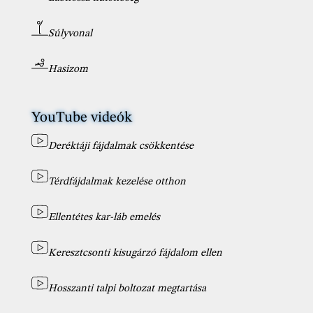
Súlyvonal
Hasizom
YouTube videók
Deréktáji fájdalmak csökkentése
Térdfájdalmak kezelése otthon
Ellentétes kar-láb emelés
Keresztcsonti kisugárzó fájdalom ellen
Hosszanti talpi boltozat megtartása