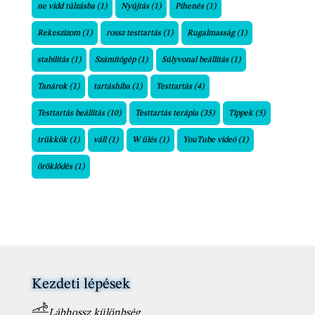
ne vidd túlzásba
(1)
Nyújtás
(1)
Pihenés
(1)
Rekeszizom
(1)
rossz testtartás
(1)
Rugalmasság
(1)
stabilitás
(1)
Számítógép
(1)
Súlyvonal beállítás
(1)
Tanárok
(1)
tartáshiba
(1)
Testtartás
(4)
Testtartás beállítás
(10)
Testtartás terápia
(35)
Tippek
(5)
trükkök
(1)
váll
(1)
W ülés
(1)
YouTube videó
(1)
öröklődés
(1)
Kezdeti lépések
Lábhossz különbség