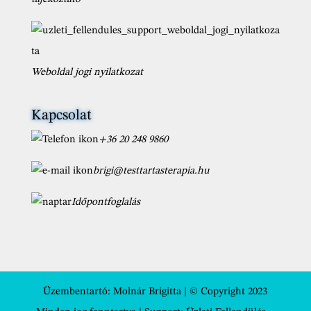
Weboldal jogi nyilatkozat
Kapcsolat
+36 20 248 9860
brigi@testtartasterapia.hu
Időpontfoglalás
Üzembentartó:
Molnár Brigitta
| © Copyright 2023