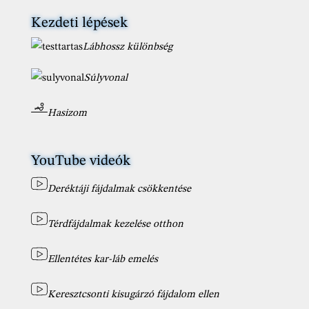
Kezdeti lépések
Lábhossz különbség
Súlyvonal
Hasizom
YouTube videók
Deréktáji fájdalmak csökkentése
Térdfájdalmak kezelése otthon
Ellentétes kar-láb emelés
Keresztcsonti kisugárzó fájdalom ellen