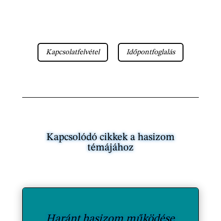
Kapcsolatfelvétel
Időpontfoglalás
Kapcsolódó cikkek a hasizom
témájához
Haránt hasizom működése