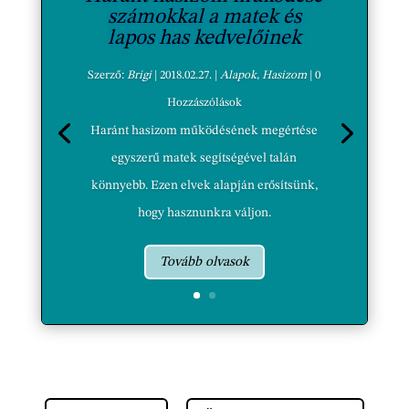
számokkal a matek és
lapos has kedvelőinek
Szerző:
Brigi
|
2018.02.27.
|
Alapok
,
Hasizom
| 0
Hozzászólások
Haránt hasizom működésének megértése
egyszerű matek segítségével talán
könnyebb. Ezen elvek alapján erősítsünk,
hogy hasznunkra váljon.
Tovább olvasok