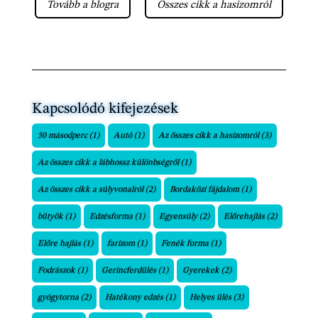
Tovább a blogra
Összes cikk a hasizomról
Kapcsolódó kifejezések
50 másodperc
(1)
Autó
(1)
Az összes cikk a hasizomról
(3)
Az összes cikk a lábhossz különbségről
(1)
Az összes cikk a súlyvonalról
(2)
Bordaközi fájdalom
(1)
bütyök
(1)
Edzésforma
(1)
Egyensúly
(2)
Előrehajlás
(2)
Előre hajlás
(1)
farizom
(1)
Fenék forma
(1)
Fodrászok
(1)
Gerincferdülés
(1)
Gyerekek
(2)
gyógytorna
(2)
Hatékony edzés
(1)
Helyes ülés
(3)