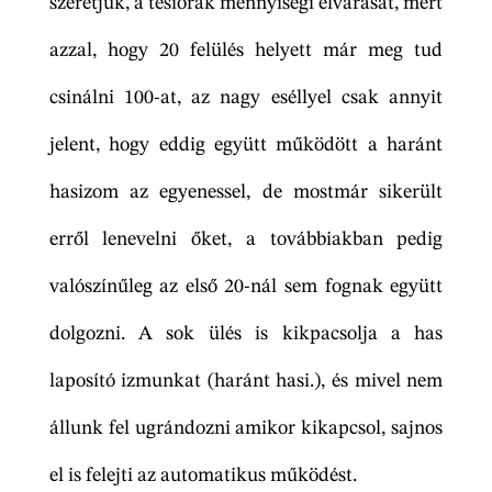
szeretjük, a tesiórák mennyiségi elvárását, mert
azzal, hogy 20 felülés helyett már meg tud
csinálni 100-at, az nagy eséllyel csak annyit
jelent, hogy eddig együtt működött a haránt
hasizom az egyenessel, de mostmár sikerült
erről lenevelni őket, a továbbiakban pedig
valószínűleg az első 20-nál sem fognak együtt
dolgozni. A sok ülés is kikpacsolja a has
laposító izmunkat (haránt hasi.), és mivel nem
állunk fel ugrándozni amikor kikapcsol, sajnos
el is felejti az automatikus működést.