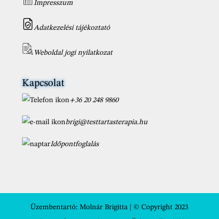
Impresszum
Adatkezelési tájékoztató
Weboldal jogi nyilatkozat
Kapcsolat
+36 20 248 9860
brigi@testtartasterapia.hu
Időpontfoglalás
Üzembentartó:
Molnár Brigitta
| © Copyright 2023