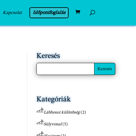
Időpontfoglalás
Kapcsolat
Keresés
Kategóriák
Lábhossz különbség
(2)
Súlyvonal
(5)
Hasizom
(2)