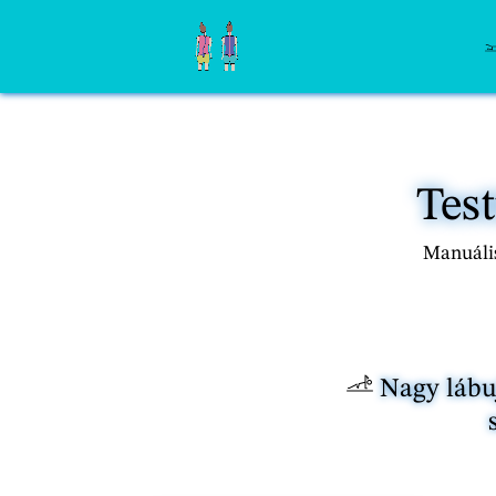
Test
Manuális
Nagy lábuj