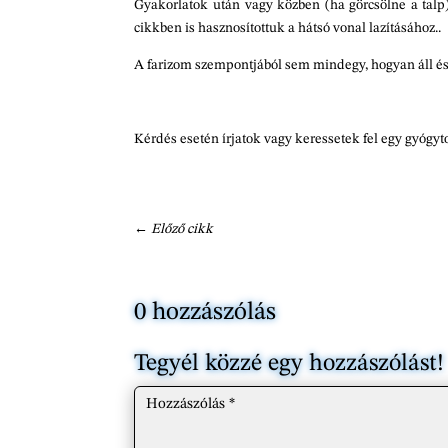
Gyakorlatok után vagy közben (ha görcsölne a talp)
cikkben is hasznosítottuk a hátsó vonal lazításához..
A farizom szempontjából sem mindegy, hogyan áll és
Kérdés esetén írjatok vagy keressetek fel egy gyógyt
←
Előző cikk
0 hozzászólás
Tegyél közzé egy hozzászólást!