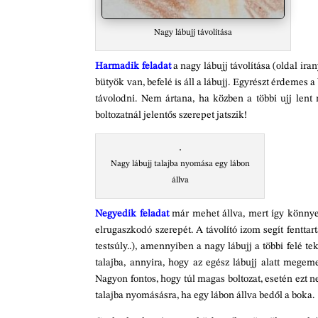
Nagy lábujj távolítása
Harmadik feladat
a nagy lábujj távolítása (oldal iran
bütyök van, befelé is áll a lábujj. Egyrészt érdemes a
távolodni. Nem ártana, ha közben a többi ujj lent
boltozatnál jelentős szerepet jatszik!
Nagy lábujj talajba nyomása egy lábon
állva
Negyedik feladat
már mehet állva, mert így könnyeb
elrugaszkodó szerepét. A távolító izom segít fenttart
testsúly..), amennyiben a nagy lábujj a többi felé te
talajba, annyira, hogy az egész lábujj alatt megeme
Nagyon fontos, hogy túl magas boltozat, esetén ezt ne
talajba nyomásásra, ha egy lábon állva bedől a boka.