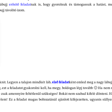
lábujj
erősítő feladat
nak is, hogy gyorsítsuk és támogassuk a hatást, mer
jj távolító izom.
zoknit. Legyen a talajon mindkét láb,
első feladat
ként emled meg a nagy lábuj
, ezt a feladatot gyakorolni kell, ha megy, boldogan lépj tovább 🙂 Ha nem
 de csak amennyire feltétlenül szükséges! Bokát nem szabad kifelé dönteni.
elem! Ez a feladat magas boltozatánál ajánlott kifejezetten, ugyanis süllye