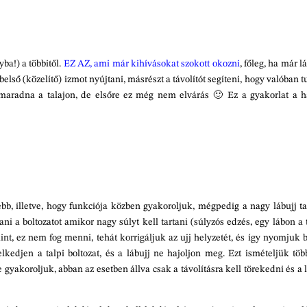
yba!) a többitől.
EZ AZ, ami már kihívásokat szokott okozni
, főleg, ha már l
 belső (közelítő) izmot nyújtani, másrészt a távolítót segíteni, hogy valóban 
 maradna a talajon, de elsőre ez még nem elvárás 🙂 Ez a gyakorlat a h
b, illetve, hogy funkciója közben gyakoroljuk, mégpedig a nagy lábujj tal
ani a boltozatot amikor nagy súlyt kell tartani (súlyzós edzés, egy lábon a 
kint, ez nem fog menni, tehát korrigáljuk az ujj helyzetét, és így nyomjuk 
lkedjen a talpi boltozat, és a lábujj ne hajoljon meg. Ezt ismételjük több
 gyakoroljuk, abban az esetben állva csak a távolításra kell törekedni és a 