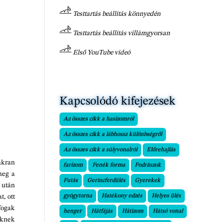
Testtartás beállítás könnyedén
Testtartás beállítás villámgyorsan
Első YouTube videó
Kapcsolódó kifejezések
Az összes cikk a hasizomról
Az összes cikk a lábhossz különbségről
Az összes cikk a súlyvonalról
Előrehajlás
akran
farizom
Fenék forma
Fodrászok
meg a
Futás
Gerincferdülés
Gyerekek
 után
gyógytorna
Hatékony edzés
Helyes ülés
, ott
fogak
henger
Hátfájás
Hátizom
Hátsó vonal
eknek