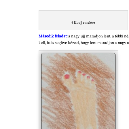
4 lábujj emelése
Második feladat:
a nagy ujj maradjon lent, a többi 
kell, itt is segítve kézzel, hogy lent maradjon a nagy u