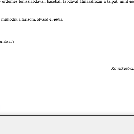
 érdemes teniszlabdával, baseball labdával átmaszírozni a talpat, mint
eb
 működik a farizom, olvasd el
ezt
is.
ornászt ?
Következő c