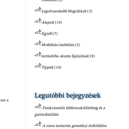
Legolvasottabb blogcikkek
(3)
Alapok
(14)
Egyéb
(7)
Mobilitás/stabilitás
(5)
tartáshiba okozta fájdalmak
(8)
Tippek
(14)
Legutóbbi bejegyzések
van a
Funkcionális lábhosszkülönbség és a
gerincferdülés
A rossz testtartás genetikai öröklődése