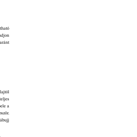
átható
tudjon
aránt
ajtól
teljes
bele a
ször.
lábujj