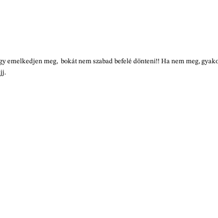
négy emelkedjen meg, bokát nem szabad befelé dönteni!! Ha nem meg, gyako
jj.