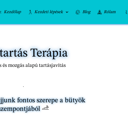
Kezdőlap
Kezdeti lépések
Blog
Rólam
tartás Terápia
 és mozgás alapú tartásjavítás
junk fontos szerepe a bütyök
szempontjából