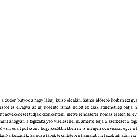
i a dudor, bütyök a nagy lábujj külső oldalán. Sajnos idősebb korban ezt gy
rabot és elvágva az ujj közelítő izmát, holott ez csak átmenetileg oldja 
nt növekedését tudják csökkenteni, illetve rendszeres hordás esetén fél év
int ahogyan a fogszabályzó viselésénél is, amerre tolja a szerkezet a fogat
erő van, oda épül csont, hogy későbbiekben ne is menjen oda vissza, ugye a 
llanó a készülék. Sajnos a lábak tekintetében hamarabb fel szoktuk adni ez