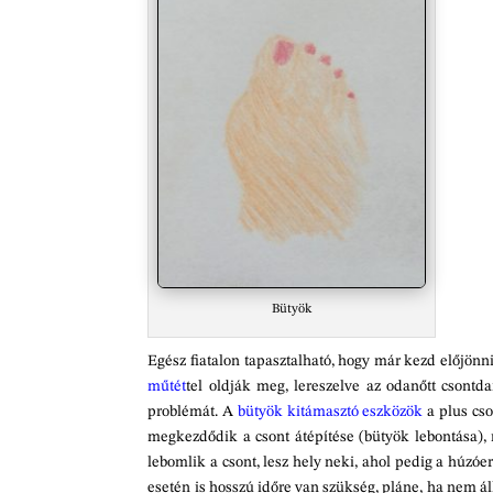
Bütyök
Egész fiatalon tapasztalható, hogy már kezd előjönn
műtét
tel oldják meg, lereszelve az odanőtt csontda
problémát. A
bütyök kitámasztó eszközök
a plus cso
megkezdődik a csont átépítése (bütyök lebontása), m
lebomlik a csont, lesz hely neki, ahol pedig a húzó
esetén is hosszú időre van szükség, pláne, ha nem á