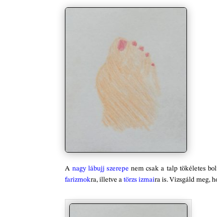
A
nagy lábujj szerepe
nem csak a talp tökéletes bol
farizmok
ra, illetve a
törzs izmai
ra is. Vizsgáld meg, 