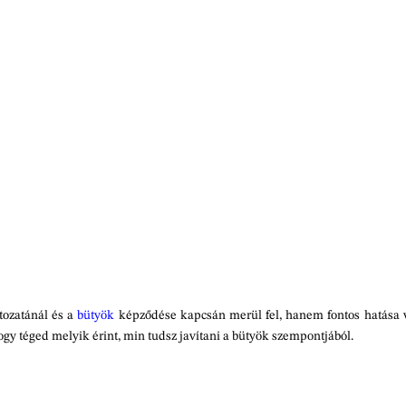
tozatánál és a
bütyök
képződése kapcsán merül fel, hanem fontos hatása 
hogy téged melyik érint, min tudsz javítani a bütyök szempontjából.