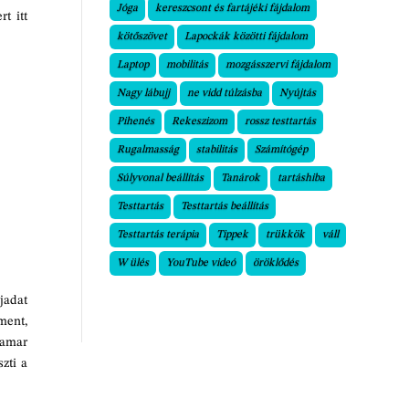
Jóga
kereszcsont és fartájéki fájdalom
t itt
kötőszövet
Lapockák közötti fájdalom
Laptop
mobilitás
mozgásszervi fájdalom
Nagy lábujj
ne vidd túlzásba
Nyújtás
Pihenés
Rekeszizom
rossz testtartás
Rugalmasság
stabilitás
Számítógép
Súlyvonal beállítás
Tanárok
tartáshiba
Testtartás
Testtartás beállítás
Testtartás terápia
Tippek
trükkök
váll
W ülés
YouTube videó
öröklődés
jadat
 ment,
 Hamar
szti a