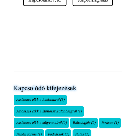
Kapcsolatfelvétel
Időpontfoglalás
Kapcsolódó kifejezések
Az összes cikk a hasizomról
(3)
Az összes cikk a lábhossz különbségről
(1)
Az összes cikk a súlyvonalról
(2)
Előrehajlás
(2)
farizom
(1)
Fenék forma
(1)
Fodrászok
(1)
Futás
(1)