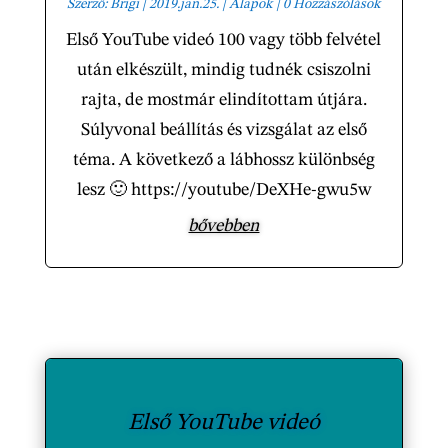
Szerző:
Brigi
|
2019.jan.25.
|
Alapok
| 0 Hozzászólások
Első YouTube videó 100 vagy több felvétel
után elkészült, mindig tudnék csiszolni
rajta, de mostmár elindítottam útjára.
Súlyvonal beállítás és vizsgálat az első
téma. A következő a lábhossz különbség
lesz 🙂 https://youtube/DeXHe-gwu5w
bővebben
Első YouTube videó