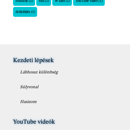
trükkök
(1)
váll
(1)
W ülés
(1)
YouTube videó
(1)
öröklődés
(1)
Kezdeti lépések
Lábhossz különbség
Súlyvonal
Hasizom
YouTube videók