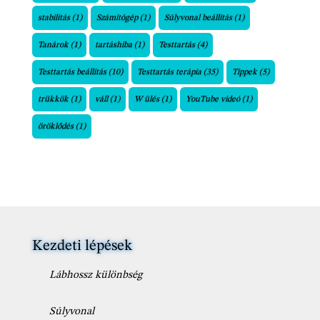
stabilitás
(1)
Számítógép
(1)
Súlyvonal beállítás
(1)
Tanárok
(1)
tartáshiba
(1)
Testtartás
(4)
Testtartás beállítás
(10)
Testtartás terápia
(35)
Tippek
(5)
trükkök
(1)
váll
(1)
W ülés
(1)
YouTube videó
(1)
öröklődés
(1)
Kezdeti lépések
Lábhossz különbség
Súlyvonal