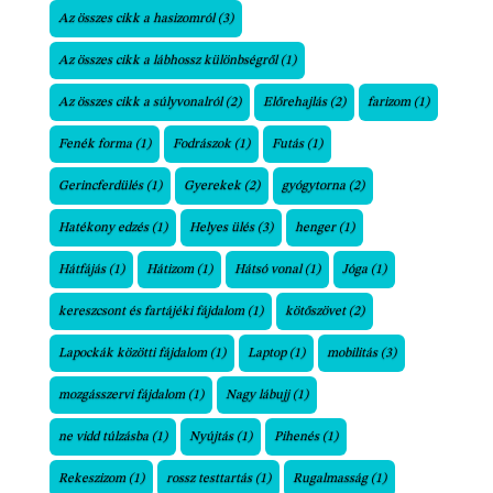
Az összes cikk a hasizomról
(3)
Az összes cikk a lábhossz különbségről
(1)
Az összes cikk a súlyvonalról
(2)
Előrehajlás
(2)
farizom
(1)
Fenék forma
(1)
Fodrászok
(1)
Futás
(1)
Gerincferdülés
(1)
Gyerekek
(2)
gyógytorna
(2)
Hatékony edzés
(1)
Helyes ülés
(3)
henger
(1)
Hátfájás
(1)
Hátizom
(1)
Hátsó vonal
(1)
Jóga
(1)
kereszcsont és fartájéki fájdalom
(1)
kötőszövet
(2)
Lapockák közötti fájdalom
(1)
Laptop
(1)
mobilitás
(3)
mozgásszervi fájdalom
(1)
Nagy lábujj
(1)
ne vidd túlzásba
(1)
Nyújtás
(1)
Pihenés
(1)
Rekeszizom
(1)
rossz testtartás
(1)
Rugalmasság
(1)