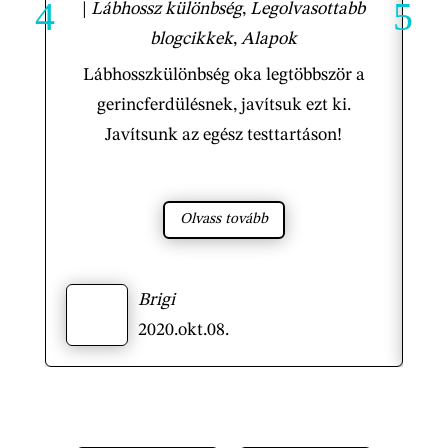
|
Lábhossz különbség
,
Legolvasottabb
So
blogcikkek
,
Alapok
ör
Lábhosszkülönbség oka legtöbbször a
n
gerincferdülésnek, javítsuk ezt ki.
go
Javítsunk az egész testtartáson!
le
Olvass tovább
Brigi
2020.okt.08.