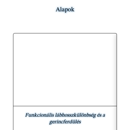
Alapok
Funkcionális lábhosszkülönbség és a
A
gerincferdülés