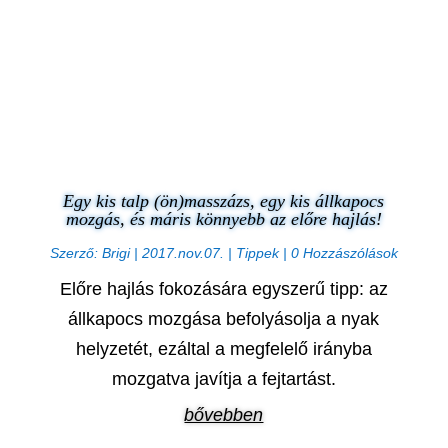
Egy kis talp (ön)masszázs, egy kis állkapocs
mozgás, és máris könnyebb az előre hajlás!
Szerző:
Brigi
|
2017.nov.07.
|
Tippek
| 0 Hozzászólások
Előre hajlás fokozására egyszerű tipp: az
állkapocs mozgása befolyásolja a nyak
helyzetét, ezáltal a megfelelő irányba
mozgatva javítja a fejtartást.
bővebben