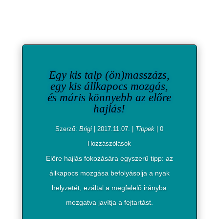
Egy kis talp (ön)masszázs,
egy kis állkapocs mozgás,
és máris könnyebb az előre
hajlás!
Szerző:
Brigi
|
2017.11.07.
|
Tippek
| 0
Hozzászólások
Előre hajlás fokozására egyszerű tipp: az
állkapocs mozgása befolyásolja a nyak
helyzetét, ezáltal a megfelelő irányba
mozgatva javítja a fejtartást.