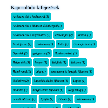
Kapcsolódó kifejezések
Az összes cikk a hasizomról
(3)
Az összes cikk a lábhossz különbségről
(1)
Az összes cikk a súlyvonalról
(2)
Előrehajlás
(2)
farizom
(1)
Fenék forma
(1)
Fodrászok
(1)
Futás
(1)
Gerincferdülés
(1)
Gyerekek
(2)
gyógytorna
(2)
Hatékony edzés
(1)
Helyes ülés
(3)
henger
(1)
Hátfájás
(1)
Hátizom
(1)
Hátsó vonal
(1)
Jóga
(1)
kereszcsont és fartájéki fájdalom
(1)
kötőszövet
(2)
Lapockák közötti fájdalom
(1)
Laptop
(1)
mobilitás
(3)
mozgásszervi fájdalom
(1)
Nagy lábujj
(1)
ne vidd túlzásba
(1)
Nyújtás
(1)
Pihenés
(1)
Rekeszizom
(1)