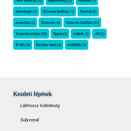
rossz testtartás
(1)
Rugalmasság
(1)
stabilitás
(1)
Számítógép
(1)
Súlyvonal beállítás
(1)
Tanárok
(1)
tartáshiba
(1)
Testtartás
(4)
Testtartás beállítás
(10)
Testtartás terápia
(35)
Tippek
(5)
trükkök
(1)
váll
(1)
W ülés
(1)
YouTube videó
(1)
öröklődés
(1)
Kezdeti lépések
Lábhossz különbség
Súlyvonal