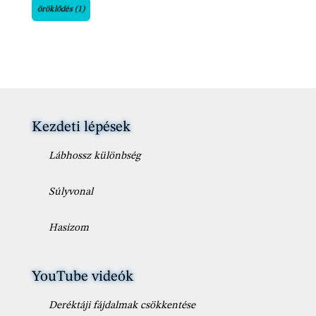
öröklődés
(1)
Kezdeti lépések
Lábhossz különbség
Súlyvonal
Hasizom
YouTube videók
Deréktáji fájdalmak csökkentése