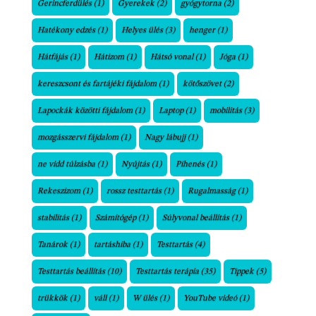
Gerincferdülés
(1)
Gyerekek
(2)
gyógytorna
(2)
Hatékony edzés
(1)
Helyes ülés
(3)
henger
(1)
Hátfájás
(1)
Hátizom
(1)
Hátsó vonal
(1)
Jóga
(1)
kereszcsont és fartájéki fájdalom
(1)
kötőszövet
(2)
Lapockák közötti fájdalom
(1)
Laptop
(1)
mobilitás
(3)
mozgásszervi fájdalom
(1)
Nagy lábujj
(1)
ne vidd túlzásba
(1)
Nyújtás
(1)
Pihenés
(1)
Rekeszizom
(1)
rossz testtartás
(1)
Rugalmasság
(1)
stabilitás
(1)
Számítógép
(1)
Súlyvonal beállítás
(1)
Tanárok
(1)
tartáshiba
(1)
Testtartás
(4)
Testtartás beállítás
(10)
Testtartás terápia
(35)
Tippek
(5)
trükkök
(1)
váll
(1)
W ülés
(1)
YouTube videó
(1)