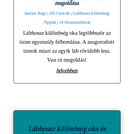
megoldása
Szerző:
Brigi
|
2017.nov.06.
|
Lábhossz különbség
,
Tippek
| 18 Hozzászólások
Lábhossz különbség oka legtöbbször az
izom egyensúly felbomlása. A zsugorodott
izmok miatt az egyik láb rövidebb lesz.
Van rá megoldás!
bővebben
Lábhossz különbség oka és