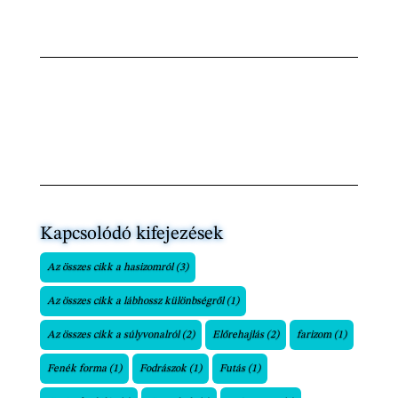
Kapcsolódó kifejezések
Az összes cikk a hasizomról
(3)
Az összes cikk a lábhossz különbségről
(1)
Az összes cikk a súlyvonalról
(2)
Előrehajlás
(2)
farizom
(1)
Fenék forma
(1)
Fodrászok
(1)
Futás
(1)