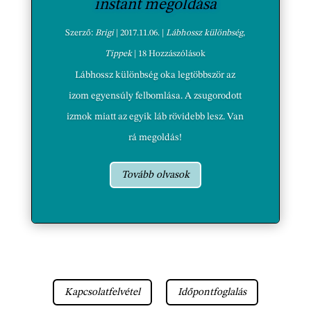
instant megoldása
Szerző:
Brigi
|
2017.11.06.
|
Lábhossz különbség
,
Tippek
| 18 Hozzászólások
Lábhossz különbség oka legtöbbször az
izom egyensúly felbomlása. A zsugorodott
izmok miatt az egyik láb rövidebb lesz. Van
rá megoldás!
Tovább olvasok
Kapcsolatfelvétel
Időpontfoglalás