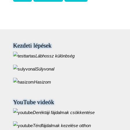
Kezdeti lépések
Lábhossz különbség
Súlyvonal
Hasizom
YouTube videók
Deréktáji fájdalmak csökkentése
Térdfájdalmak kezelése otthon