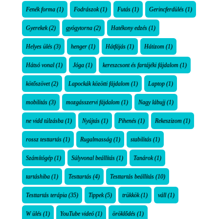
Fenék forma
(1)
Fodrászok
(1)
Futás
(1)
Gerincferdülés
(1)
Gyerekek
(2)
gyógytorna
(2)
Hatékony edzés
(1)
Helyes ülés
(3)
henger
(1)
Hátfájás
(1)
Hátizom
(1)
Hátsó vonal
(1)
Jóga
(1)
kereszcsont és fartájéki fájdalom
(1)
kötőszövet
(2)
Lapockák közötti fájdalom
(1)
Laptop
(1)
mobilitás
(3)
mozgásszervi fájdalom
(1)
Nagy lábujj
(1)
ne vidd túlzásba
(1)
Nyújtás
(1)
Pihenés
(1)
Rekeszizom
(1)
rossz testtartás
(1)
Rugalmasság
(1)
stabilitás
(1)
Számítógép
(1)
Súlyvonal beállítás
(1)
Tanárok
(1)
tartáshiba
(1)
Testtartás
(4)
Testtartás beállítás
(10)
Testtartás terápia
(35)
Tippek
(5)
trükkök
(1)
váll
(1)
W ülés
(1)
YouTube videó
(1)
öröklődés
(1)