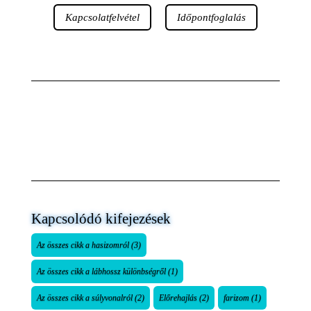
Kapcsolatfelvétel
Időpontfoglalás
Kapcsolódó kifejezések
Az összes cikk a hasizomról
(3)
Az összes cikk a lábhossz különbségről
(1)
Az összes cikk a súlyvonalról
(2)
Előrehajlás
(2)
farizom
(1)