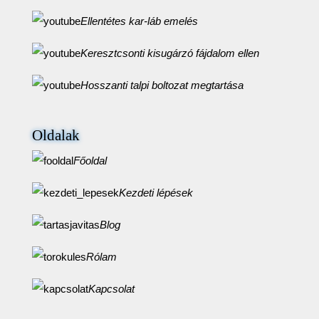
Ellentétes kar-láb emelés
Keresztcsonti kisugárzó fájdalom ellen
Hosszanti talpi boltozat megtartása
Oldalak
Főoldal
Kezdeti lépések
Blog
Rólam
Kapcsolat