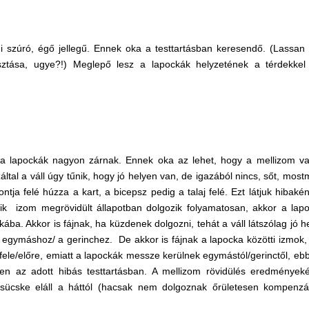
mi szúró, égő jellegű. Ennek oka a testtartásban keresendő. (Lassan
asztása, ugye?!) Meglepő lesz a lapockák helyzetének a térdekkel
tt a lapockák nagyon zárnak. Ennek oka az lehet, hogy a mellizom v
által a váll úgy tűnik, hogy jó helyen van, de igazából nincs, sőt, most
ntja felé húzza a kart, a bicepsz pedig a talaj felé. Ezt látjuk hibakén
k izom megrövidült állapotban dolgozik folyamatosan, akkor a lap
ba. Akkor is fájnak, ha küzdenek dolgozni, tehát a váll látszólag jó h
l egymáshoz/ a gerinchez. De akkor is fájnak a lapocka közötti izmok,
 fele/előre, emiatt a lapockák messze kerülnek egymástól/gerinctől, eb
len az adott hibás testtartásban. A mellizom rövidülés eredmények
csücske eláll a háttól (hacsak nem dolgoznak őrületesen kompenzá