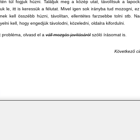
én túl fogjuk húzni. Találjuk meg a közép utat, távolítsuk a lapock
uk le, itt is keressük a félutat. Mivel igen sok irányba tud mozogni, ez
k kell összébb húzni, távolítan, ellentétes farzsebbe tolni stb. N
yelni kell, hogy engedjük távolodni, közeledni, oldalra kifordulni.
tt probléma, olvasd el a
váll mozgás javításáról
szóló írásomat is.
Következő ci