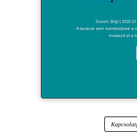
Szerző:
Brigi
|
2018.10.
A tanárok sem mentesülnek a mo
mulaszd el a f
Kapcsolatf