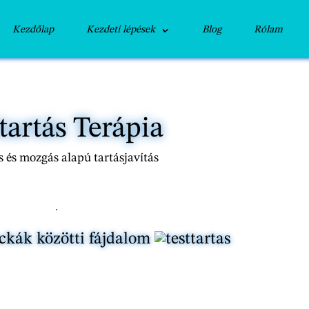
Kezdőlap
Kezdeti lépések
Blog
Rólam
tartás Terápia
 és mozgás alapú tartásjavítás
kák közötti fájdalom