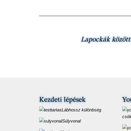
Lapockák között
Kezdeti lépések
Yo
Lábhossz különbség
csö
Súlyvonal