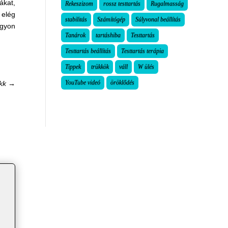
ákat,
Rekeszizom
rossz testtartás
Rugalmasság
 elég
stabilitás
Számítógép
Súlyvonal beállítás
agyon
Tanárok
tartáshiba
Testtartás
Testtartás beállítás
Testtartás terápia
Tippek
trükkök
váll
W ülés
YouTube videó
öröklődés
kk
→