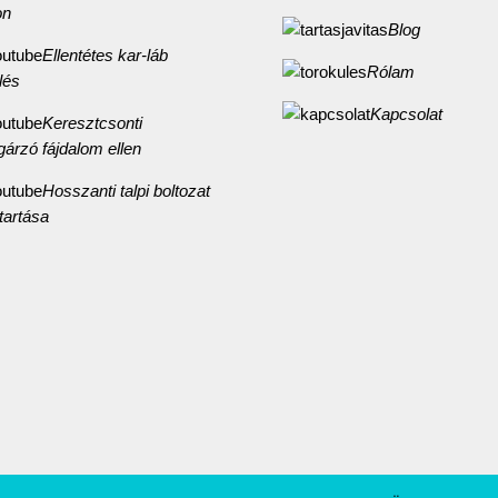
on
Blog
Ellentétes kar-láb
Rólam
lés
Kapcsolat
Keresztcsonti
gárzó fájdalom ellen
Hosszanti talpi boltozat
artása