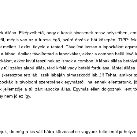
ek állása. Elképzelhető, hogy a karok nincsenek rossz helyzetben, emi
ctől, mégis van az a furcsa égő, szúró érzés a hát közepén. TIPP: fek
t mellett. Lazíts, figyeld a tested. Távolítsd lassan a lapockákat egymá
 a lábad. Amikor távolítottad a lapockákat, akkor a combon belül lévő 
kákat, akkor kívül feszülnek az izmok a combon. A lábak állása befolyá
y túl széles alapú állás, térd kifelé vagy befelé fordulása, lábfej állása
 (keresztbe tett láb, szék lábáján támaszkodó láb..)!! Tehát, amikor s
lapockák is távolodni szeretnének egymástól, ha ennek ellentartunk, j
k jellemzője a túl zárt lapocka állás. Egymás ellen dolgoznak, lent t
gy nem jó ez így.
juk, de még a kis váll hátra körzéssel se vagyunk feltétlenül jó helyze