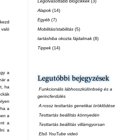
Legolvasottabb blogcikkek
(3)
Alapok
(14)
Egyéb
(7)
 kezd
Mobilitás/stabilitás
(5)
 való
tartáshiba okozta fájdalmak
(8)
Tippek
(14)
agy a
Legutóbbi bejegyzések
már a
t, ha
Funkcionális lábhosszkülönbség és a
ockák
gerincferdülés
elyen
A rossz testtartás genetikai öröklődése
 ha a
Testtartás beállítás könnyedén
ben a
ént a
Testtartás beállítás villámgyorsan
lni a
Első YouTube videó