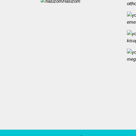
Hasizom
otth
eme
kisu
megt