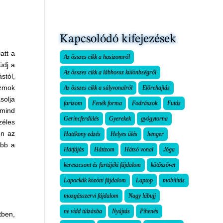
Kapcsolódó kifejezések
att a
Az összes cikk a hasizomról
üdj a
Az összes cikk a lábhossz különbségről
stól,
izmok
Az összes cikk a súlyvonalról
Előrehajlás
solja
farizom
Fenék forma
Fodrászok
Futás
 mind
Gerincferdülés
Gyerekek
gyógytorna
zéles
ön az
Hatékony edzés
Helyes ülés
henger
öbb a
Hátfájás
Hátizom
Hátsó vonal
Jóga
kereszcsont és fartájéki fájdalom
kötőszövet
Lapockák közötti fájdalom
Laptop
mobilitás
mozgásszervi fájdalom
Nagy lábujj
ne vidd túlzásba
Nyújtás
Pihenés
tben,