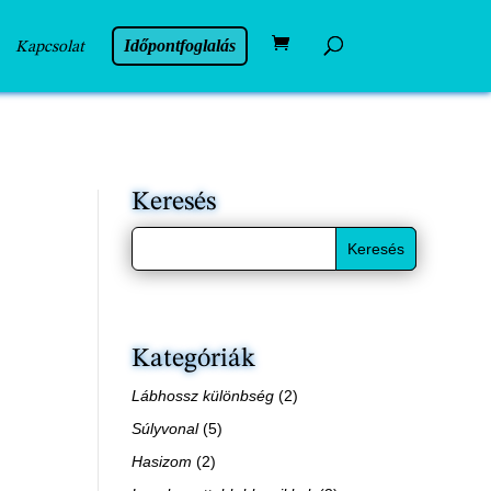
Időpontfoglalás
Kapcsolat
Keresés
Kategóriák
Lábhossz különbség
(2)
Súlyvonal
(5)
Hasizom
(2)