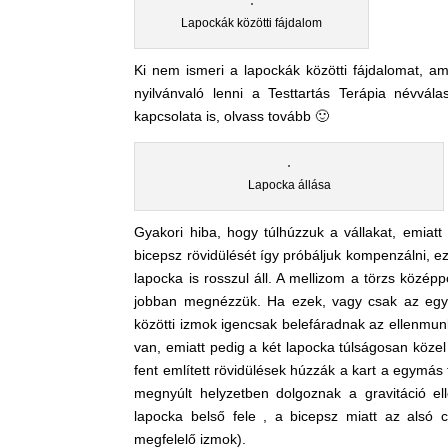
Lapockák közötti fájdalom
Ki nem ismeri a lapockák közötti fájdalomat, a
nyilvánvaló lenni a Testtartás Terápia névvál
kapcsolata is, olvass tovább 🙂
Lapocka állása
Gyakori hiba, hogy túlhúzzuk a vállakat, emia
bicepsz rövidülését így próbáljuk kompenzálni, ez
lapocka is rosszul áll. A mellizom a törzs középpo
jobban megnézzük. Ha ezek, vagy csak az egyi
közötti izmok igencsak belefáradnak az ellenmunká
van, emiatt pedig a két lapocka túlságosan köze
fent említett rövidülések húzzák a kart a egymás
megnyúlt helyzetben dolgoznak a gravitáció el
lapocka belső fele , a bicepsz miatt az alsó 
megfelelő izmok).