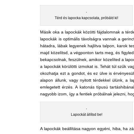
Térd és lapocka kapcsolata, próbáld ki!
Másik oka a lapockák közötti fájdalomnak a térd
lapockák is optimális távolságra vannak a gerin
hátadra, lábak legyenek hajlítva talpon, karok tes
majd közelítsd, a végponton tarts meg, és figyled
bekapcsolnak, feszülnek, amikor közelíted a lapoc
a lapockák körülötti izmokat is. Tehát túl szűk vag
okozhatja ezt a gondot, és ez ülve is érvényesül
alapon állunk, vagy nyitott térdekkel ülünk, a 
emlegetett érzés. A katonás típusú tartáshibána
nagyobb izom, így a fentiek próbálnak jelezni, ho
Lapockát állítsd be!
A lapockák beállítása nagyon egyéni, hiba, ha zár