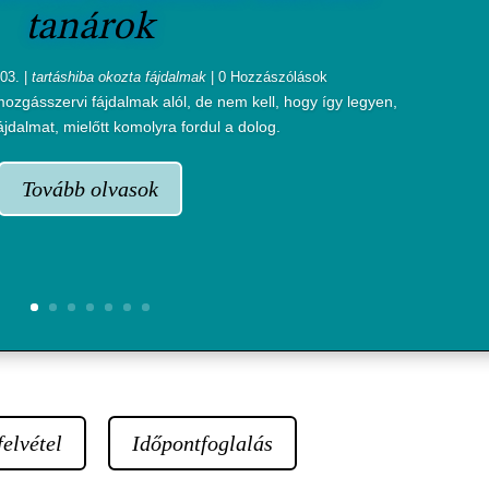
tanárok
03.
|
tartáshiba okozta fájdalmak
| 0 Hozzászólások
zgásszervi fájdalmak alól, de nem kell, hogy így legyen,
ájdalmat, mielőtt komolyra fordul a dolog.
Tovább olvasok
elvétel
Időpontfoglalás