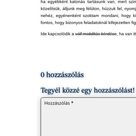
ha egyébként katonás tartásunk van, mert szint
közelítsük, álljunk meg félúton, húzzuk fel, nyomj
nehéz, egyénenként szoktam mondani, hogy kine
fontos, hogy bizonyos feladatoknál kifejezetten fig
Ide kapcsolódik a
váll mobilitás kérdése
, ha van i
0 hozzászólás
Tegyél közzé egy hozzászólást!