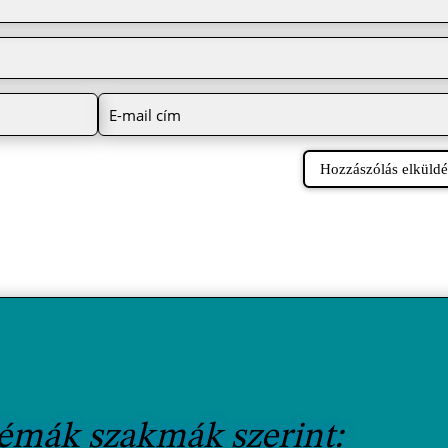
Hozzászólás elküldé
lémák szakmák szerint: