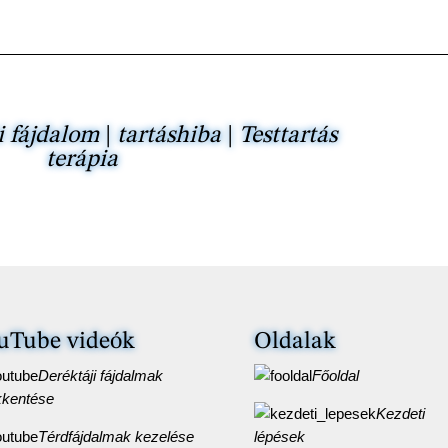
i fájdalom
|
tartáshiba
|
Testtartás
terápia
uTube videók
Oldalak
Deréktáji fájdalmak
Főoldal
kkentése
Kezdeti
Térdfájdalmak kezelése
lépések