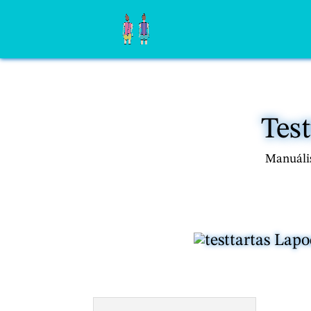
Test
Manuális
Lapoc