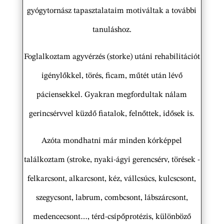
gyógytornász tapasztalataim motiváltak a további
tanuláshoz.
Foglalkoztam agyvérzés (storke) utáni rehabilitációt
igénylőkkel, törés, ficam, műtét után lévő
páciensekkel. Gyakran megfordultak nálam
gerincsérvvel küzdő fiatalok, felnőttek, idősek is.
Azóta mondhatni már minden kórképpel
találkoztam (stroke, nyaki-ágyi gerencsérv, törések -
felkarcsont, alkarcsont, kéz, vállcsúcs, kulcscsont,
szegycsont, labrum, combcsont, lábszárcsont,
medencecsont…, térd-csípőprotézis, különböző