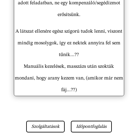
adott feladatban, ne egy kompenzáló/segédizmot
erősítsünk.
A látszat ellenére egész szigorú tudok lenni, viszont
mindig mosolygok, így ez nektek annyira fel sem
tűnik…??
Manuális kezelések, masszázs után szokták
mondani, hogy arany kezem van, (amikor már nem
fáj…??)
Szolgáltatások
Időpontfoglalás