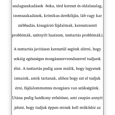
szalagszakadások -boka, térd kereszt és oldalszalag,
izomszakadások, krónikus derékfájás, láb vagy kar
zsibbadás, kisugárzó fájdalmak, keresztcsonti
problémák, szétnyílt hasizom, testtartás problémák).
A testtartás javításon keresztül segítek elérni, hogy
sokáig egészséges mozgásszervrendszerrel tudjunk
élni. A testtartás pedig azon múlik, hogy legyenek
izmaink, amik tartanak, ahhoz hogy ezt el tudjuk
érni, fájdalommentes mozgásra van szükségünk.
Utána pedig hatékony erősítésre, ami csupán annyit
jelent, hogy tudjuk éppen minek kell működni az