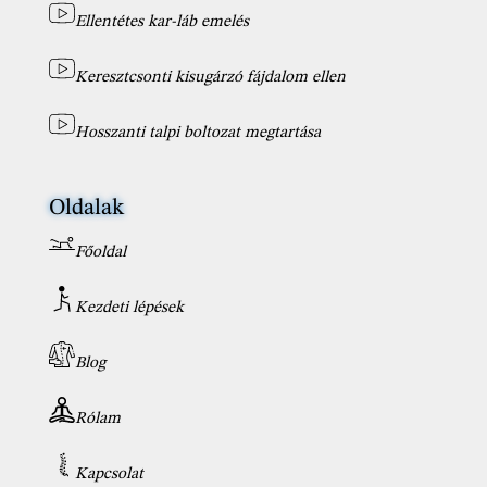
Ellentétes kar-láb emelés
Keresztcsonti kisugárzó fájdalom ellen
Hosszanti talpi boltozat megtartása
Oldalak
Főoldal
Kezdeti lépések
Blog
Rólam
Kapcsolat