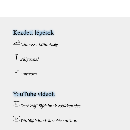
Kezdeti lépések
Lábhossz különbség
Súlyvonal
Hasizom
YouTube videók
Deréktáji fájdalmak csökkentése
Térdfájdalmak kezelése otthon