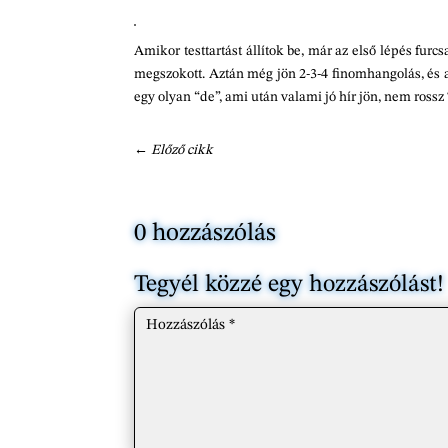
Amikor testtartást állítok be, már az első lépés furc
megszokott. Aztán még jön 2-3-4 finomhangolás, és az 
egy olyan “de”, ami után valami jó hír jön, nem rossz
←
Előző cikk
0 hozzászólás
Tegyél közzé egy hozzászólást!