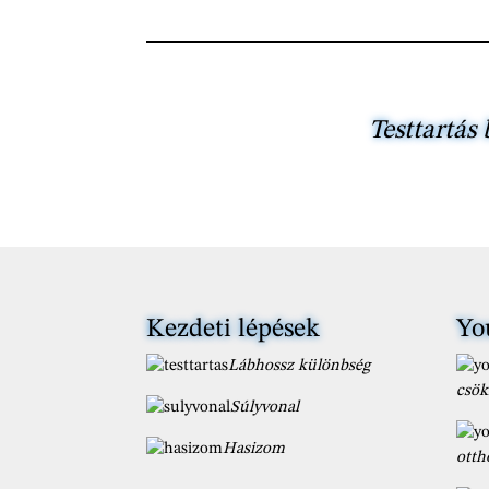
Testtartás 
Kezdeti lépések
Yo
Lábhossz különbség
csök
Súlyvonal
Hasizom
otth