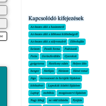
Kapcsolódó kifejezések
Az összes cikk a hasizomról
Az összes cikk a lábhossz különbségről
se
Az összes cikk a súlyvonalról
Előrehajlás
farizom
Fenék forma
Fodrászok
Futás
Gerincferdülés
Gyerekek
gyógytorna
Hatékony edzés
Helyes ülés
henger
Hátfájás
Hátizom
Hátsó vonal
Jóga
kereszcsont és fartájéki fájdalom
kötőszövet
Lapockák közötti fájdalom
Laptop
mobilitás
mozgásszervi fájdalom
Nagy lábujj
ne vidd túlzásba
Nyújtás