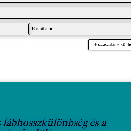
Hozzászólás elküldé
 lábhosszkülönbség és a