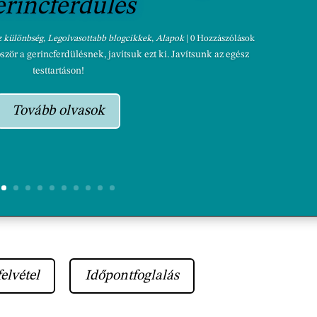
erincferdülés
 különbség
,
Legolvasottabb blogcikkek
,
Alapok
| 0 Hozzászólások
ör a gerincferdülésnek, javítsuk ezt ki. Javítsunk az egész
testtartáson!
Tovább olvasok
elvétel
Időpontfoglalás