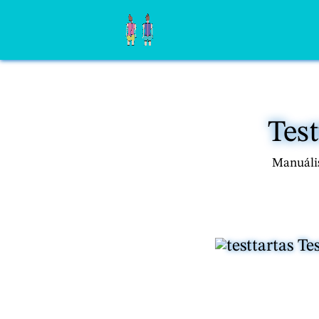
Test
Manuális
Tes