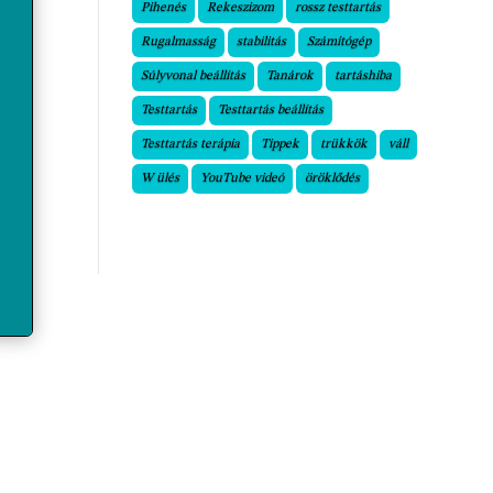
Pihenés
Rekeszizom
rossz testtartás
Rugalmasság
stabilitás
Számítógép
Súlyvonal beállítás
Tanárok
tartáshiba
Testtartás
Testtartás beállítás
Testtartás terápia
Tippek
trükkök
váll
W ülés
YouTube videó
öröklődés