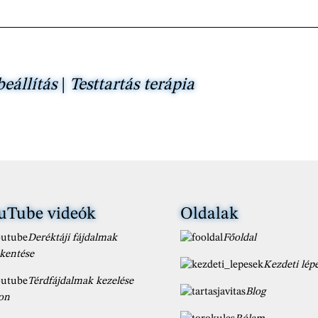
beállítás
|
Testtartás terápia
uTube videók
Oldalak
Deréktáji fájdalmak
Főoldal
kentése
Kezdeti lép
Térdfájdalmak kezelése
Blog
on