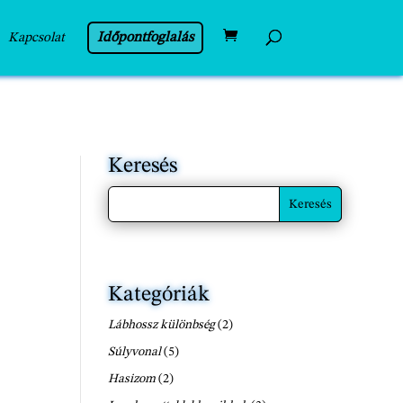
Időpontfoglalás
Kapcsolat
Keresés
Kategóriák
Lábhossz különbség
(2)
Súlyvonal
(5)
Hasizom
(2)