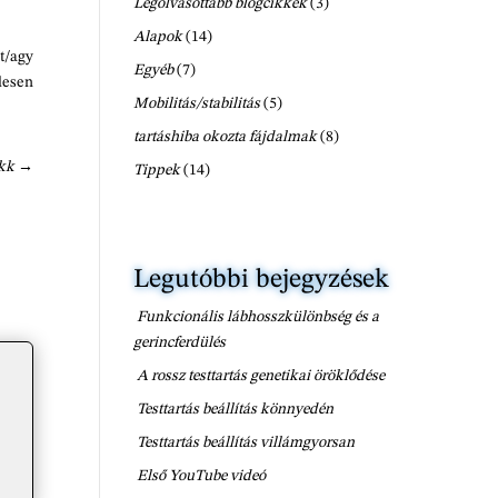
Legolvasottabb blogcikkek
(3)
Alapok
(14)
st/agy
Egyéb
(7)
elesen
Mobilitás/stabilitás
(5)
tartáshiba okozta fájdalmak
(8)
ikk
→
Tippek
(14)
Legutóbbi bejegyzések
Funkcionális lábhosszkülönbség és a
gerincferdülés
A rossz testtartás genetikai öröklődése
Testtartás beállítás könnyedén
Testtartás beállítás villámgyorsan
Első YouTube videó