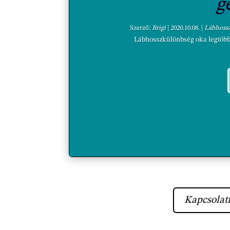
g
Szerző:
Brigi
|
2020.10.08.
|
Lábhossz
Lábhosszkülönbség oka legtöbbsz
Kapcsolatf