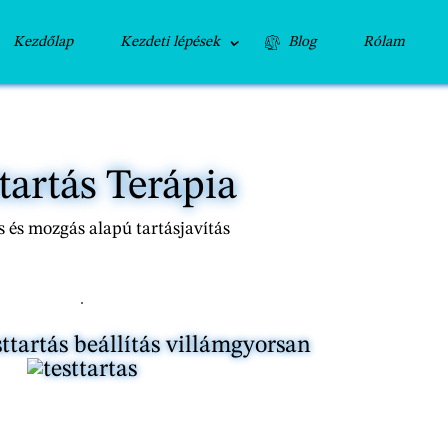
Kezdőlap
Kezdeti lépések
Blog
Rólam
tartás Terápia
 és mozgás alapú tartásjavítás
ttartás beállítás villámgyorsan