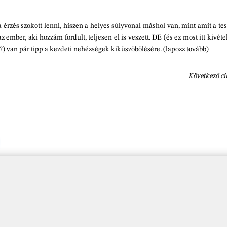
sa érzés szokott lenni, hiszen a helyes súlyvonal máshol van, mint amit a te
ember, aki hozzám fordult, teljesen el is veszett. DE (és ez most itt kivét
 ?) van pár tipp a kezdeti nehézségek kiküszöbölésére. (lapozz tovább)
Következő c