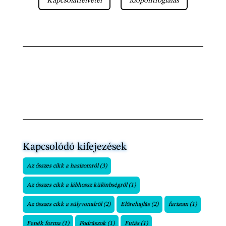
Kapcsolatfelvétel
Időpontfoglalás
Kapcsolódó kifejezések
Az összes cikk a hasizomról
(3)
Az összes cikk a lábhossz különbségről
(1)
Az összes cikk a súlyvonalról
(2)
Előrehajlás
(2)
farizom
(1)
Fenék forma
(1)
Fodrászok
(1)
Futás
(1)