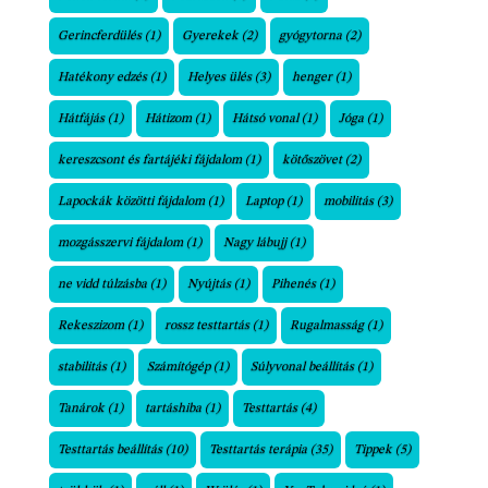
Gerincferdülés
(1)
Gyerekek
(2)
gyógytorna
(2)
Hatékony edzés
(1)
Helyes ülés
(3)
henger
(1)
Hátfájás
(1)
Hátizom
(1)
Hátsó vonal
(1)
Jóga
(1)
kereszcsont és fartájéki fájdalom
(1)
kötőszövet
(2)
Lapockák közötti fájdalom
(1)
Laptop
(1)
mobilitás
(3)
mozgásszervi fájdalom
(1)
Nagy lábujj
(1)
ne vidd túlzásba
(1)
Nyújtás
(1)
Pihenés
(1)
Rekeszizom
(1)
rossz testtartás
(1)
Rugalmasság
(1)
stabilitás
(1)
Számítógép
(1)
Súlyvonal beállítás
(1)
Tanárok
(1)
tartáshiba
(1)
Testtartás
(4)
Testtartás beállítás
(10)
Testtartás terápia
(35)
Tippek
(5)