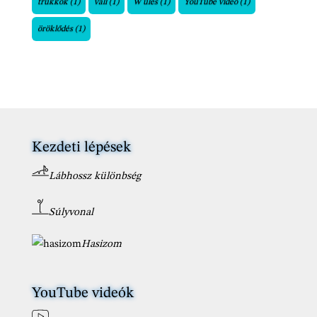
trükkök
(1)
váll
(1)
W ülés
(1)
YouTube videó
(1)
öröklődés
(1)
Kezdeti lépések
Lábhossz különbség
Súlyvonal
Hasizom
YouTube videók