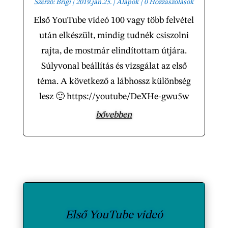
Szerző:
Brigi
|
2019.jan.25.
|
Alapok
| 0 Hozzászólások
Első YouTube videó 100 vagy több felvétel
után elkészült, mindig tudnék csiszolni
rajta, de mostmár elindítottam útjára.
Súlyvonal beállítás és vizsgálat az első
téma. A következő a lábhossz különbség
lesz 🙂 https://youtube/DeXHe-gwu5w
bővebben
Első YouTube videó