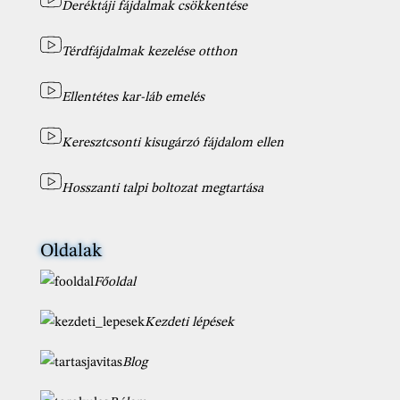
Deréktáji fájdalmak csökkentése
Térdfájdalmak kezelése otthon
Ellentétes kar-láb emelés
Keresztcsonti kisugárzó fájdalom ellen
Hosszanti talpi boltozat megtartása
Oldalak
Főoldal
Kezdeti lépések
Blog