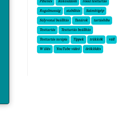
Pihenés
Rekeszizom
rossz testtartás
Rugalmasság
stabilitás
Számítógép
Súlyvonal beállítás
Tanárok
tartáshiba
Testtartás
Testtartás beállítás
Testtartás terápia
Tippek
trükkök
váll
W ülés
YouTube videó
öröklődés