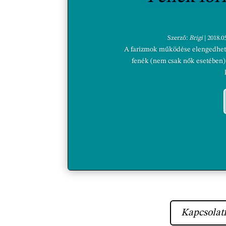
Szerző:
Brigi
|
2018.05
A farizmok működése elengedhetetl
fenék (nem csak nők esetében) 
Kapcsolatf