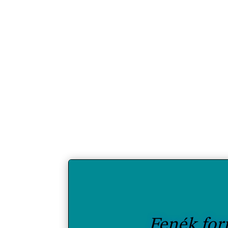
Brigi
A farizmok működése elengedhetetlenül fonto
esetében) is fontos számunkra. E k
Fenék for