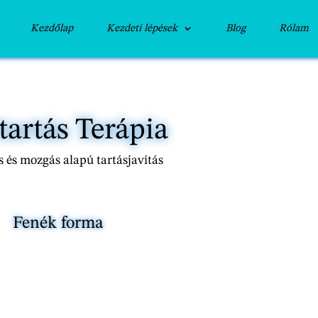
Kezdőlap
Kezdeti lépések
Blog
Rólam
tartás Terápia
 és mozgás alapú tartásjavítás
Fenék forma