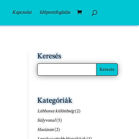
Kapcsolat
Időpontfoglalás
Keresés
Kategóriák
Lábhossz különbség
(2)
Súlyvonal
(5)
Hasizom
(2)
Legolvasottabb blogcikkek
(3)