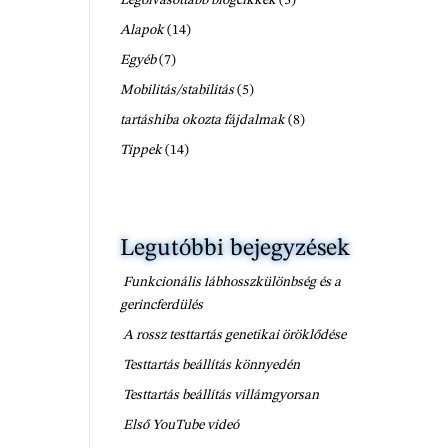
Alapok
(14)
Egyéb
(7)
Mobilitás/stabilitás
(5)
tartáshiba okozta fájdalmak
(8)
Tippek
(14)
Legutóbbi bejegyzések
Funkcionális lábhosszkülönbség és a
gerincferdülés
A rossz testtartás genetikai öröklődése
Testtartás beállítás könnyedén
Testtartás beállítás villámgyorsan
Első YouTube videó