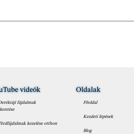
uTube videók
Oldalak
Deréktáji fájdalmak
Főoldal
kentése
Kezdeti lépések
Térdfájdalmak kezelése otthon
Blog