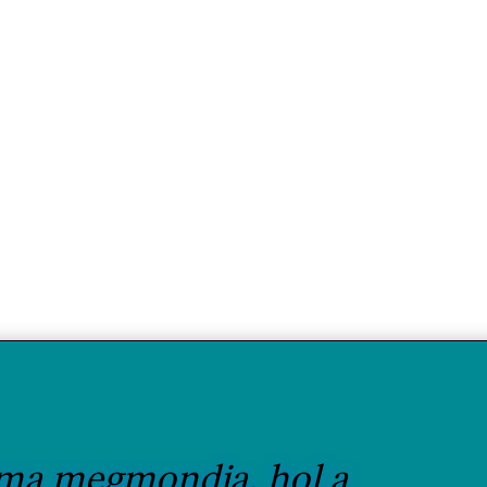
s az állás és járás során is. Mindemellett a formás fenék (nem csak nők
ettő dolog között pedig szorosabb a kapcsolat, mint gondolnánk!
ma megmondja, hol a