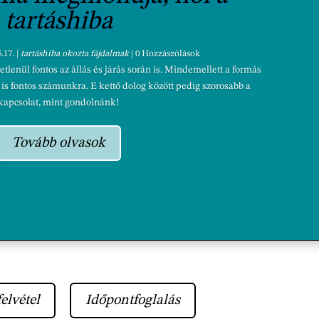
tartáshiba
.17.
|
tartáshiba okozta fájdalmak
| 0 Hozzászólások
enül fontos az állás és járás során is. Mindemellett a formás
is fontos számunkra. E kettő dolog között pedig szorosabb a
kapcsolat, mint gondolnánk!
Tovább olvasok
elvétel
Időpontfoglalás