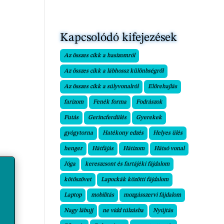
Kapcsolódó kifejezések
Az összes cikk a hasizomról
Az összes cikk a lábhossz különbségről
Az összes cikk a súlyvonalról
Előrehajlás
farizom
Fenék forma
Fodrászok
Futás
Gerincferdülés
Gyerekek
gyógytorna
Hatékony edzés
Helyes ülés
henger
Hátfájás
Hátizom
Hátsó vonal
Jóga
kereszcsont és fartájéki fájdalom
kötőszövet
Lapockák közötti fájdalom
Laptop
mobilitás
mozgásszervi fájdalom
Nagy lábujj
ne vidd túlzásba
Nyújtás