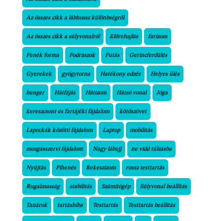
Az összes cikk a lábhossz különbségről
Az összes cikk a súlyvonalról
Előrehajlás
farizom
Fenék forma
Fodrászok
Futás
Gerincferdülés
Gyerekek
gyógytorna
Hatékony edzés
Helyes ülés
henger
Hátfájás
Hátizom
Hátsó vonal
Jóga
kereszcsont és fartájéki fájdalom
kötőszövet
Lapockák közötti fájdalom
Laptop
mobilitás
mozgásszervi fájdalom
Nagy lábujj
ne vidd túlzásba
Nyújtás
Pihenés
Rekeszizom
rossz testtartás
Rugalmasság
stabilitás
Számítógép
Súlyvonal beállítás
Tanárok
tartáshiba
Testtartás
Testtartás beállítás