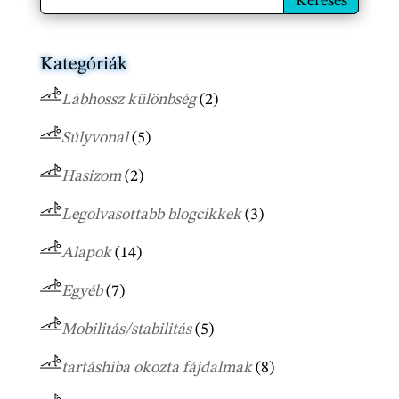
Kategóriák
Lábhossz különbség
(2)
Súlyvonal
(5)
Hasizom
(2)
Legolvasottabb blogcikkek
(3)
Alapok
(14)
Egyéb
(7)
Mobilitás/stabilitás
(5)
tartáshiba okozta fájdalmak
(8)