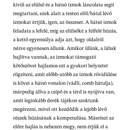
kívül az elülső és a hátsó izmok láncolata segít
megtartani, ezek alatt a testen elöl/hátul lévő
izmokat értjük, igen, az összeset. A hátsó izmok
feladata a lefelé, míg az elülsőké a felfelé húzás,
a kettő egyensúlya adja azt, hogy oldalról
nézve egyenesen állunk. Amikor ülünk, a lábak
hajlítva vannak, az izmokat támogató
kötőszövet hajlamos ezt a gyakori helyzetet
rögzíteni, amit előbb-utóbb az izmok rövidülése
is követ a hátsó vonalon (vádli, comb hátulja),
márpedig állva a csípő és a térd is nyújtva van,
amit leginkább derék tájékon szoktunk
megérezni, mivel ott kezdődik a lejebb lévő
részek húzásának a kompenzlása. Másrészt az
előre hajlás is nehezen megy, nem érjük el a