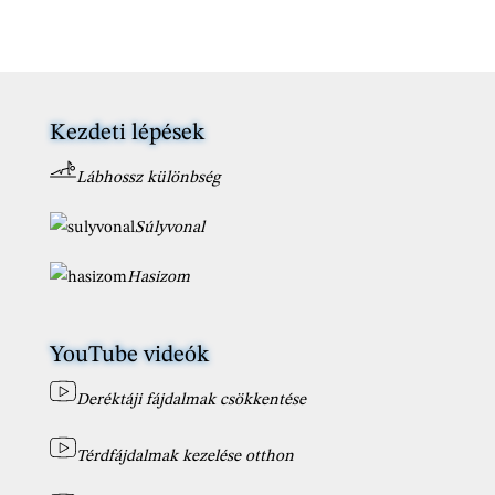
Kezdeti lépések
Lábhossz különbség
Súlyvonal
Hasizom
YouTube videók
Deréktáji fájdalmak csökkentése
Térdfájdalmak kezelése otthon