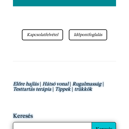
Kapcsolatfelvétel
Időpontfoglalás
Előre hajlás
|
Hátsó vonal
|
Rugalmasság
|
Testtartás terápia
|
Tippek
|
trükkök
Keresés