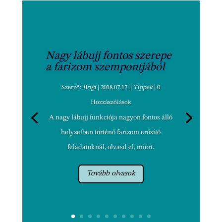
Nagy lábujj fontos szerepe
a farizom szempontjából
Szerző:
Brigi
|
2018.07.17.
|
Tippek
| 0
Hozzászólások
A nagy lábujj funkciója nagyon fontos álló
helyzetben történő farizom erősítő
feladatoknál, olvasd el, miért.
Tovább olvasok