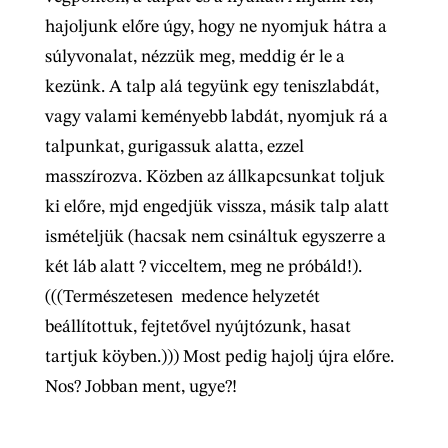
hajoljunk előre úgy, hogy ne nyomjuk hátra a
súlyvonalat, nézzük meg, meddig ér le a
kezünk. A talp alá tegyünk egy teniszlabdát,
vagy valami keményebb labdát, nyomjuk rá a
talpunkat, gurigassuk alatta, ezzel
masszírozva. Közben az állkapcsunkat toljuk
ki előre, mjd engedjük vissza, másik talp alatt
ismételjük (hacsak nem csináltuk egyszerre a
két láb alatt ? vicceltem, meg ne próbáld!).
(((Természetesen medence helyzetét
beállítottuk, fejtetővel nyújtózunk, hasat
tartjuk köyben.))) Most pedig hajolj újra előre.
Nos? Jobban ment, ugye?!