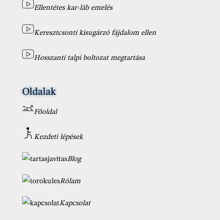
Ellentétes kar-láb emelés
Keresztcsonti kisugárzó fájdalom ellen
Hosszanti talpi boltozat megtartása
Oldalak
Főoldal
Kezdeti lépések
Blog
Rólam
Kapcsolat