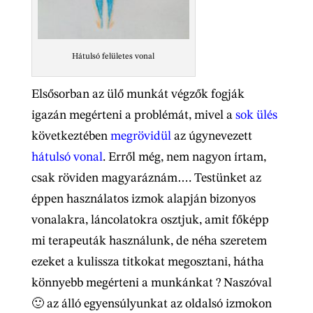
Hátulsó felületes vonal
Elsősorban az ülő munkát végzők fogják
igazán megérteni a problémát, mivel a
sok ülés
következtében
megrövidül
az úgynevezett
hátulsó vonal
. Erről még, nem nagyon írtam,
csak röviden magyaráznám…. Testünket az
éppen használatos izmok alapján bizonyos
vonalakra, láncolatokra osztjuk, amit főképp
mi terapeuták használunk, de néha szeretem
ezeket a kulissza titkokat megosztani, hátha
könnyebb megérteni a munkánkat ? Naszóval
🙂 az álló egyensúlyunkat az oldalsó izmokon