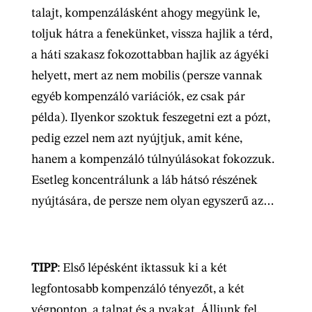
talajt, kompenzálásként ahogy megyünk le,
toljuk hátra a fenekünket, vissza hajlik a térd,
a háti szakasz fokozottabban hajlik az ágyéki
helyett, mert az nem mobilis (persze vannak
egyéb kompenzáló variációk, ez csak pár
példa). Ilyenkor szoktuk feszegetni ezt a pózt,
pedig ezzel nem azt nyújtjuk, amit kéne,
hanem a kompenzáló túlnyúlásokat fokozzuk.
Esetleg koncentrálunk a láb hátsó részének
nyújtására, de persze nem olyan egyszerű az…
TIPP
: Első lépésként iktassuk ki a két
legfontosabb kompenzáló tényezőt, a két
végponton, a talpat és a nyakat. Álljunk fel,