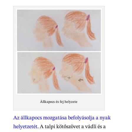
Állkapocs és fej helyzete
Az állkapocs mozgatása befolyásolja a nyak
helyetzetét
. A talpi kötőszövet a vádli és a