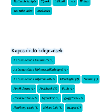
Testtartás terápia
Tippek
trükkök
váll
W ülés
YouTube videó
öröklődés
Kapcsolódó kifejezések
Az összes cikk a hasizomról
(3)
Az összes cikk a lábhossz különbségről
(1)
Az összes cikk a súlyvonalról
(2)
Előrehajlás
(2)
farizom
(1)
Fenék forma
(1)
Fodrászok
(1)
Futás
(1)
Gerincferdülés
(1)
Gyerekek
(2)
gyógytorna
(2)
Hatékony edzés
(1)
Helyes ülés
(3)
henger
(1)