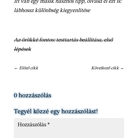
Itt van egy másik hasznos tipp, olvasd el ezt is:
lábhossz különbség kiegyenlítése
Az örökké fontos: testtartás beállítása, első
lépések
←
Előző cikk
Következő cikk
→
0 hozzászólás
Tegyél közzé egy hozzászólást!