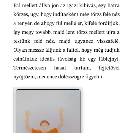
Fal mellett állva jön az igazi kihívás, egy hátra
körzés, úgy, hogy indításként még törzs felé néz
a tenyér, de ahogy fül mellé ér, kifelé fordítjuk,
így megy tovább, majd lent törzs mellett újra a
testünk felé néz, majd ugyanez visszafelé.
Olyan messze álljunk a faltól, hogy még tudjuk
csinálni,az ideális távolság kb egy lábfejnyi.
Természetesen hasat tartani, fejtetővel
nyújtózni, medence dőlésszögre figyelni.