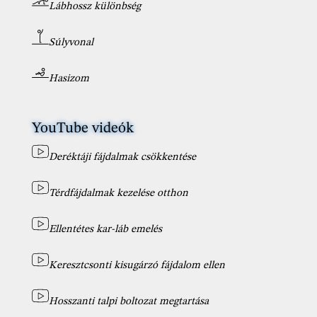
Lábhossz különbség
Súlyvonal
Hasizom
YouTube videók
Deréktáji fájdalmak csökkentése
Térdfájdalmak kezelése otthon
Ellentétes kar-láb emelés
Keresztcsonti kisugárzó fájdalom ellen
Hosszanti talpi boltozat megtartása