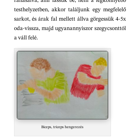
ráhasalva, ami lássuk be, nem a legkönnyebb
testhelyzetben, akkor találjunk egy megfelelő
sarkot, és árak fal mellett állva görgessük 4-5x
oda-vissza, majd ugyanannyiszor szegycsonttól
a váll felé.
Biceps, triceps hengerezés