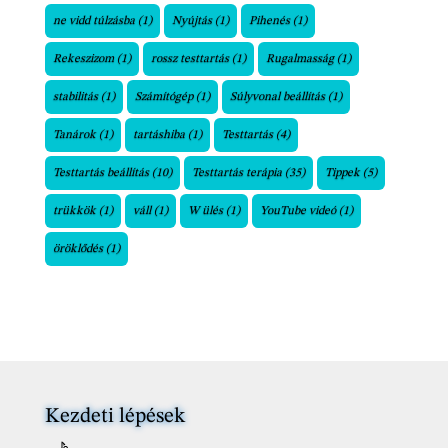
ne vidd túlzásba
(1)
Nyújtás
(1)
Pihenés
(1)
Rekeszizom
(1)
rossz testtartás
(1)
Rugalmasság
(1)
stabilitás
(1)
Számítógép
(1)
Súlyvonal beállítás
(1)
Tanárok
(1)
tartáshiba
(1)
Testtartás
(4)
Testtartás beállítás
(10)
Testtartás terápia
(35)
Tippek
(5)
trükkök
(1)
váll
(1)
W ülés
(1)
YouTube videó
(1)
öröklődés
(1)
Kezdeti lépések