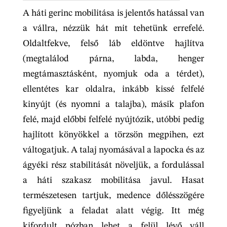
A háti gerinc mobilitása is jelentős hatással van
a vállra, nézzük hát mit tehetünk errefelé.
Oldaltfekve, felső láb eldöntve hajlítva
(megtalálod párna, labda, henger
megtámasztásként, nyomjuk oda a térdet),
ellentétes kar oldalra, inkább kissé felfelé
kinyújt (és nyomni a talajba), másik plafon
felé, majd előbbi felfelé nyújtózik, utóbbi pedig
hajlított könyökkel a törzsön megpihen, ezt
váltogatjuk. A talaj nyomásával a lapocka és az
ágyéki rész stabilitását növeljük, a fordulással
a háti szakasz mobilitása javul. Hasat
természetesen tartjuk, medence dőlésszögére
figyeljünk a feladat alatt végig. Itt még
kifordult pózban lehet a felül lévő váll