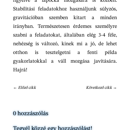
figyelve a lapocka mozgására is közben.
Stabilitási feladatokhoz használjunk súlyzós,
gravitációban szemben kitart a minden
irányban. Természetesen érdemes személyre
szabni a feladatokat, általában elég 3-4 féle,
nehézség is változó, kinek mi a jó, de lehet
otthon is tesztelgetni a fenti példa
gyakorlatokkal a váll mozgása javítására.
Hajrá!
←
Előző cikk
Következő cikk
→
0 hozzászólás
Tegyél közzé egy hozzászólást!