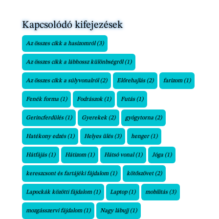
Kapcsolódó kifejezések
Az összes cikk a hasizomról
(3)
Az összes cikk a lábhossz különbségről
(1)
Az összes cikk a súlyvonalról
(2)
Előrehajlás
(2)
farizom
(1)
Fenék forma
(1)
Fodrászok
(1)
Futás
(1)
Gerincferdülés
(1)
Gyerekek
(2)
gyógytorna
(2)
Hatékony edzés
(1)
Helyes ülés
(3)
henger
(1)
Hátfájás
(1)
Hátizom
(1)
Hátsó vonal
(1)
Jóga
(1)
kereszcsont és fartájéki fájdalom
(1)
kötőszövet
(2)
Lapockák közötti fájdalom
(1)
Laptop
(1)
mobilitás
(3)
mozgásszervi fájdalom
(1)
Nagy lábujj
(1)