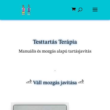
Testtartás Terápia
Manuális és mozgás alapú tartásjavítás
Váll mozgás javítása