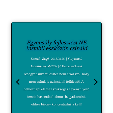
Egyensúly fejlesztést NE
instabil eszközön csináld
Szerző:
Brigi
|
2018.08.25.
|
Súlyvonal
,
Mobilitás/stabilitás
| 0 Hozzászólások
Az egyensúly fejlesztés nem arról szól, hogy
nem esünk le az instabil felületről. A
hétköznapi élethez szükséges egyensúlyozó
izmok használatát fontos begyakorolni,
ehhez bizony koncentrálni is kell!