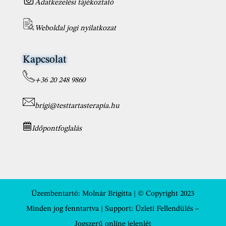
Adatkezelési tájékoztató
Weboldal jogi nyilatkozat
Kapcsolat
+36 20 248 9860
brigi@testtartasterapia.hu
Időpontfoglalás
Üzembentartó:
Molnár Brigitta
| © Copyright 2023
Minden jog fenntartva | Support:
Üzleti Fellendülés –
Jogszerű online jelenlét