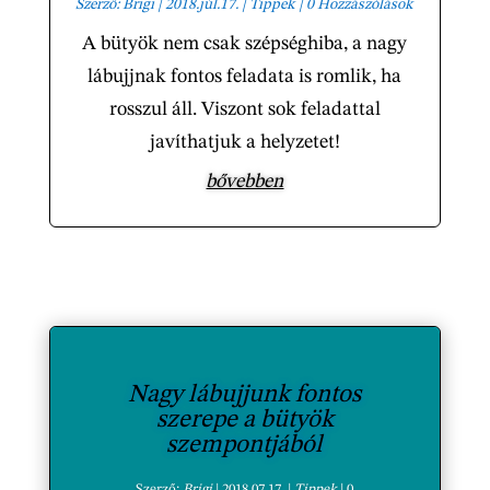
Szerző:
Brigi
|
2018.júl.17.
|
Tippek
| 0 Hozzászólások
A bütyök nem csak szépséghiba, a nagy
lábujjnak fontos feladata is romlik, ha
rosszul áll. Viszont sok feladattal
javíthatjuk a helyzetet!
bővebben
Nagy lábujjunk fontos
szerepe a bütyök
szempontjából
Szerző:
Brigi
|
2018.07.17.
|
Tippek
| 0