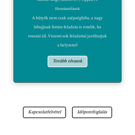
Hozzászólások
A bütyök nem csak szépséghiba, a nagy
lábujjnak fontos feladata is romlik, ha
rosszul áll. Viszont sok feladattal javíthatjuk
a helyzetet!
Tovább olvasok
Kapcsolatfelvétel
Időpontfoglalás