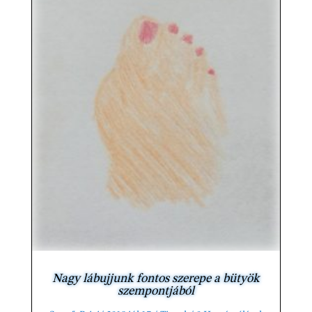
Nagy lábujjunk fontos szerepe a bütyök
szempontjából