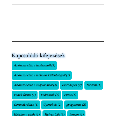
Kapcsolódó kifejezések
Az összes cikk a hasizomról
(3)
Az összes cikk a lábhossz különbségről
(1)
Az összes cikk a súlyvonalról
(2)
Előrehajlás
(2)
farizom
(1)
Fenék forma
(1)
Fodrászok
(1)
Futás
(1)
Gerincferdülés
(1)
Gyerekek
(2)
gyógytorna
(2)
Hatékony edzés
(1)
Helyes ülés
(3)
henger
(1)