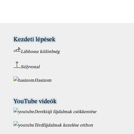
Kezdeti lépések
Lábhossz különbség
Súlyvonal
Hasizom
YouTube videók
Deréktáji fájdalmak csökkentése
Térdfájdalmak kezelése otthon