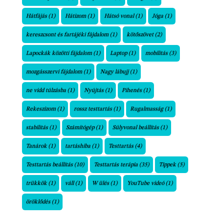
Hátfájás
(1)
Hátizom
(1)
Hátsó vonal
(1)
Jóga
(1)
kereszcsont és fartájéki fájdalom
(1)
kötőszövet
(2)
Lapockák közötti fájdalom
(1)
Laptop
(1)
mobilitás
(3)
mozgásszervi fájdalom
(1)
Nagy lábujj
(1)
ne vidd túlzásba
(1)
Nyújtás
(1)
Pihenés
(1)
Rekeszizom
(1)
rossz testtartás
(1)
Rugalmasság
(1)
stabilitás
(1)
Számítógép
(1)
Súlyvonal beállítás
(1)
Tanárok
(1)
tartáshiba
(1)
Testtartás
(4)
Testtartás beállítás
(10)
Testtartás terápia
(35)
Tippek
(5)
trükkök
(1)
váll
(1)
W ülés
(1)
YouTube videó
(1)
öröklődés
(1)