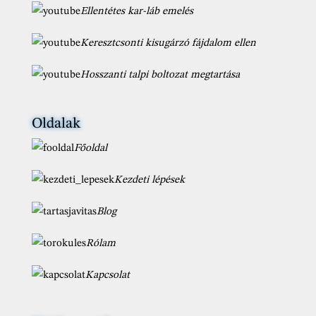
Ellentétes kar-láb emelés
Keresztcsonti kisugárzó fájdalom ellen
Hosszanti talpi boltozat megtartása
Oldalak
Főoldal
Kezdeti lépések
Blog
Rólam
Kapcsolat