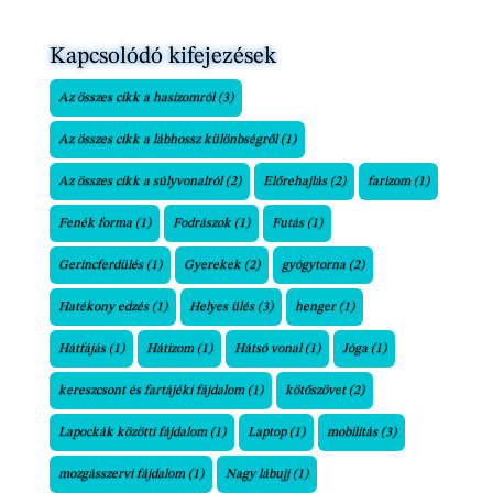
Kapcsolódó kifejezések
Az összes cikk a hasizomról
(3)
Az összes cikk a lábhossz különbségről
(1)
Az összes cikk a súlyvonalról
(2)
Előrehajlás
(2)
farizom
(1)
Fenék forma
(1)
Fodrászok
(1)
Futás
(1)
Gerincferdülés
(1)
Gyerekek
(2)
gyógytorna
(2)
Hatékony edzés
(1)
Helyes ülés
(3)
henger
(1)
Hátfájás
(1)
Hátizom
(1)
Hátsó vonal
(1)
Jóga
(1)
kereszcsont és fartájéki fájdalom
(1)
kötőszövet
(2)
Lapockák közötti fájdalom
(1)
Laptop
(1)
mobilitás
(3)
mozgásszervi fájdalom
(1)
Nagy lábujj
(1)