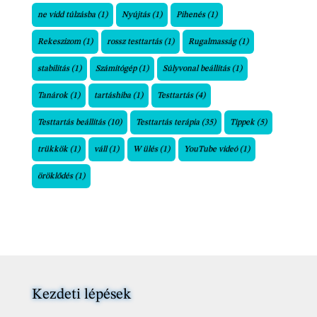
ne vidd túlzásba
(1)
Nyújtás
(1)
Pihenés
(1)
Rekeszizom
(1)
rossz testtartás
(1)
Rugalmasság
(1)
stabilitás
(1)
Számítógép
(1)
Súlyvonal beállítás
(1)
Tanárok
(1)
tartáshiba
(1)
Testtartás
(4)
Testtartás beállítás
(10)
Testtartás terápia
(35)
Tippek
(5)
trükkök
(1)
váll
(1)
W ülés
(1)
YouTube videó
(1)
öröklődés
(1)
Kezdeti lépések