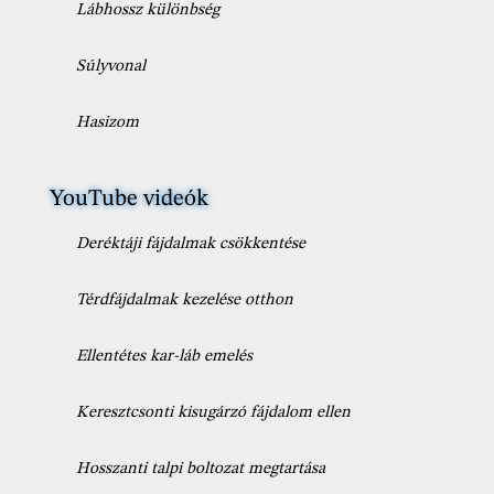
Lábhossz különbség
Súlyvonal
Hasizom
YouTube videók
Deréktáji fájdalmak csökkentése
Térdfájdalmak kezelése otthon
Ellentétes kar-láb emelés
Keresztcsonti kisugárzó fájdalom ellen
Hosszanti talpi boltozat megtartása