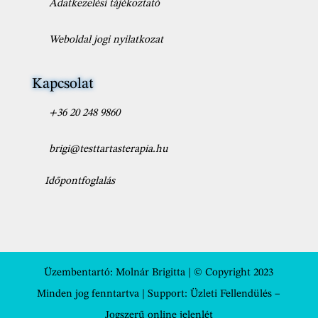
Adatkezelési tájékoztató
Weboldal jogi nyilatkozat
Kapcsolat
+36 20 248 9860
brigi@testtartasterapia.hu
Időpontfoglalás
Üzembentartó:
Molnár Brigitta
| © Copyright 2023
Minden jog fenntartva | Support:
Üzleti Fellendülés –
Jogszerű online jelenlét