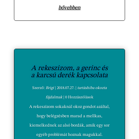
bővebben
A rekeszizom, a gerinc és
a karcsú derék kapcsolata
Szerző:
Brigi
|
2018.07.27.
|
tartáshiba okozta
fájdalmak
| 0 Hozzászólások
A rekeszizom sokaknál okoz gondot azáltal,
hogy belégzésben marad a mellkas,
kiemelkednek az alsó bordák, amik egy sor
egyéb problémát hoznak magukkal.